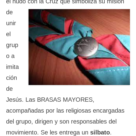
el nudo
con la Cruz que simboliza su misión
de
unir
el
grup
o a
imita
ción
de
Jesús. Las BRASAS MAYORES,
acompañadas por las religiosas encargadas
del grupo, dirigen y son responsables del
movimiento. Se les entrega un
silbato
.