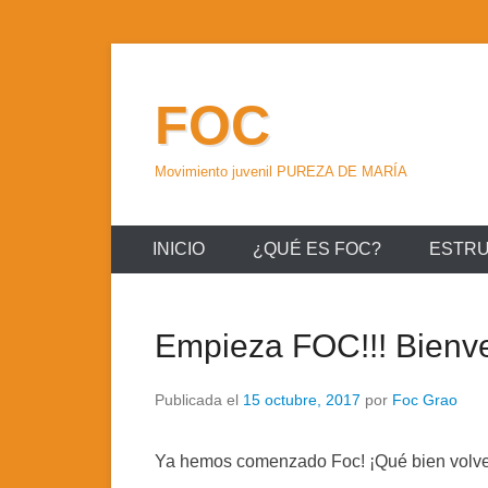
Saltar
al
FOC
contenido
Movimiento juvenil PUREZA DE MARÍA
INICIO
¿QUÉ ES FOC?
ESTR
Empieza FOC!!! Bienve
Publicada el
15 octubre, 2017
por
Foc Grao
Ya hemos comenzado Foc! ¡Qué bien volver