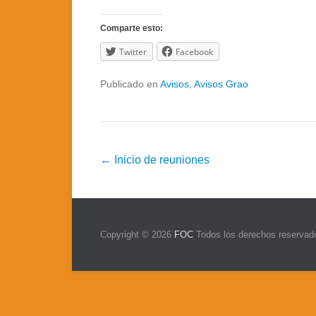
Comparte esto:
Twitter
Facebook
Publicado en
Avisos
,
Avisos Grao
Navegación
←
Inicio de reuniones
de
la
entrada
Copyright © 2026
FOC
Todos los derechos reservad